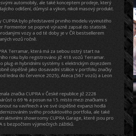
n svými automobily, ale také konceptem prodeje, který
jícího odlišení, důmysl a výkon, nikoli masový produkt.
 CUPRA bylo představení prvního modelu vyvinutého
r Formentor se poprvé výrazně zapsal do statistik
 prodanými vozy a od té doby je v ČR bestsellerem
daných vozů ročně.
RA Terramar, která má za sebou ostrý start na
ího roku bylo registrováno již 418 vozů Terramar.
 plug-in hybridními systémy s elektrickým dojezdem
bně úspěšně jako dosavadní stálice v portfoliu značky
od ledna do července 2025), Ateca (567 vozů) a Leon
enala značka CUPRA v České republice již 2228
nárůst o 69 % a posun na 15. místo mezi značkami s
snout na vavřínech a ve své úspěšné expanzi hodlá
ernizováním svého produktového portfolia, ale také
s atraktivními showroomy CUPRA Garage, které jsou pro
A s bezpočtem výjimečných zážitků.