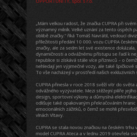
OPPORTUNITY, spol. s r.o.
„Mám velkou radost, že značka CUPRA při svém 
významný milník. Velké uznání za tento úspěch patř
oblibě značky.“ říká Tomáš Navrátil, vedoucí di
příležitosti předání 10 000. vozu CUPRA českém
značky, ale za sedm let své existence dokázala, 
dynamičnosti a odvážnému přístupu se řadí k nej
republice si získává stále více příznivců – o čem
nehledají jen výjimečné vozy, ale také špičkové s
To vše nacházejí v prostředí našich exkluzivn
CUPRA přinesla v roce 2018 svěží vítr do světa
odvážného vyzývatele. Mezi stěžejní pilíře jejíh
design, sportovní výkony a důmyslná elektrifik
odlišuje také opakovaným překračováním hranic
emocionálních zážitků, o čemž se mohli přesvědči
vlnách Vltavy.
CUPRA se stala novou značkou na českém trhu v 
model CUPRA Ateca a v lednu 2019 otevřela své 