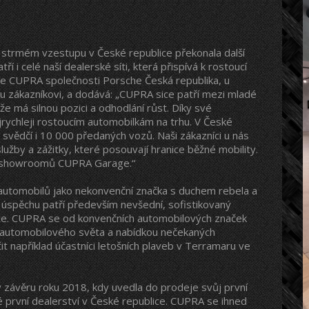
strmém vzestupu v České republice překonala další
í i celé naší dealerské síti, která přispívá k rostoucí
vize CUPRA společnosti Porsche Česká republika, u
u zákazníkovi, a dodává: „CUPRA sice patří mezi mladé
že má silnou pozici a odhodlání růst. Díky své
rychleji rostoucím automobilkám na trhu. V České
ž svědčí i 10 000 předaných vozů. Naši zákazníci u nás
lužby a zážitky, které posouvají hranice běžné mobility.
ích showroomů CUPRA Garage.“
 automobilů jako nekonvenční značka s duchem rebela a
o úspěchu patří především nevšední, sofistikovaný
ace. CUPRA se od konvenčních automobilových značek
 automobilového světa a nabídkou nečekaných
t například účastníci letošních plaveb v Terramaru ve
závěru roku 2018, kdy uvedla do prodeje svůj první
první dealerství v České republice. CUPRA se ihned