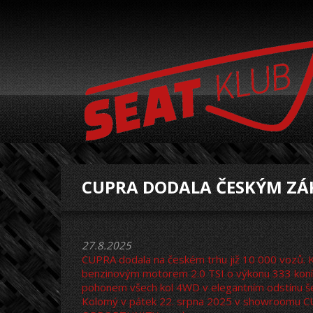
CUPRA DODALA ČESKÝM ZÁK
27.8.2025
CUPRA dodala na českém trhu již 10 000 vozů. K
benzinovým motorem 2.0 TSI o výkonu 333 kon
pohonem všech kol 4WD v elegantním odstínu še
Kolomý v pátek 22. srpna 2025 v showroomu C