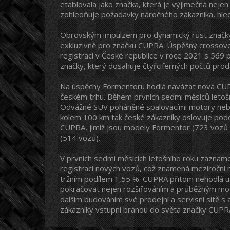
etablovala jako značka, která je výjimečná neje
zohledňuje požadavky náročného zákazníka, hleda
Obrovským impulzem pro dynamický růst značky
exkluzivně pro značku CUPRA. Úspěšný crossove
registrací v České republice v roce 2021 s 569
značky, který dosahuje čtyřciferných počtů pro
Na úspěchy Formentoru hodlá navázat nová CUP
českém trhu. Během prvních sedmi měsíců letošn
Odvážné SUV poháněné spalovacími motory nebo
kolem 100 km tak české zákazníky oslovuje podo
CUPRA, jimiž jsou modely Formentor (723 vozů 
(514 vozů).
V prvních sedmi měsících letošního roku zaznam
registrací nových vozů, což znamená meziroční 
tržním podílem 1,55 %. CUPRA přitom nehodlá u
pokračovat nejen rozšiřováním a průběžným mod
dalším budováním své prodejní a servisní sítě 
zákazníky vstupní bránou do světa značky CUPR