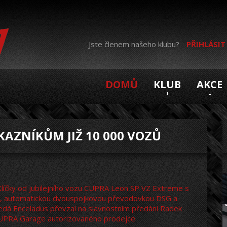
Jste členem našeho klubu?
PŘIHLÁSIT
DOMŮ
KLUB
AKCE
AZNÍKŮM JIŽ 10 000 VOZŮ
líčky od jubilejního vozu CUPRA Leon SP VZ Extreme s
í, automatickou dvouspojkovou převodovkou DSG a
dá Enceladus převzal na slavnostním předání Radek
UPRA Garage autorizovaného prodejce