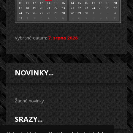
10
11
12
13
14
15
16
14
15
16
17
18
19
20
17
18
19
20
21
22
23
21
22
23
24
25
26
27
24
25
26
27
28
29
30
28
29
30
1
2
3
4
31
1
2
3
4
5
6
5
6
7
8
9
10
11
Vybrané datum:
7. srpna 2026
NOVINKY...
Žádné novinky.
SRAZY...