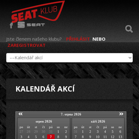
Jste členem našeho klubu?
PŘIHLÁSIT
NEBO
ZAREGISTROVAT
KALENDÁŘ AKCÍ
7. srpna 2026
srpen 2026
září 2026
po
út
st
čt
pá
so
ne
po
út
st
čt
pá
so
ne
27
28
29
30
31
1
2
31
1
2
3
4
5
6
3
4
5
6
7
8
9
7
8
9
10
11
12
13